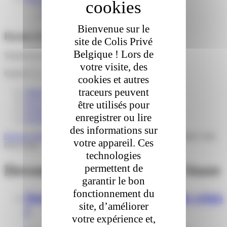
English
Nederlands
Bienvenue sur le
Besoin d'aide ?
site de Colis Privé
Belgique ! Lors de
Trouver la réponse à vos questions
votre visite, des
Search
cookies et autres
traceurs peuvent
J'attends un colis
J'ai reçu un colis
être utilisés pour
Je suis un commerce / relais
enregistrer ou lire
Je suis e-commerçant / logisticien
des informations sur
Besoin d'aide
»
Je suis un commerce / relais
»
Devenir relais Colis
votre appareil. Ces
Privé Store
technologies
Devenir relais Colis Privé Store
permettent de
garantir le bon
fonctionnement du
Qui peut proposer un service de relais
site, d’améliorer
?
votre expérience et,