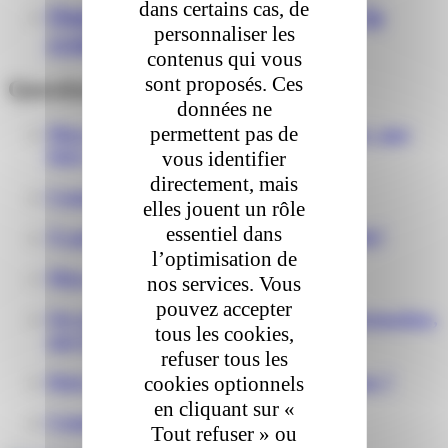
dans certains cas, de
Quel est le rôle des relais dans la
personnaliser les
croissance du e-commerce ?
contenus qui vous
sont proposés. Ces
Questions fréquentes
données ne
permettent pas de
Mon colis est endommagé à la livraison, que
faire ?
vous identifier
directement, mais
Comment suivre mon colis ?
elles jouent un rôle
essentiel dans
À quelle heure vais-je recevoir mon colis?
l’optimisation de
Mon colis a du retard, que faire ?
nos services. Vous
pouvez accepter
On me demande un complément d'information,
tous les cookies,
que faire ?
refuser tous les
Dois-je être présent(e) lors de la livraison ?
cookies optionnels
en cliquant sur «
Comment retourner mon colis ?
Tout refuser » ou