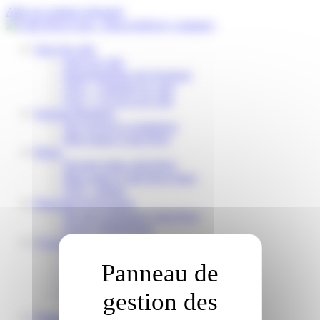
Panneau de gestion des cookies
Aller au contenu principal
Suivi de colis
Suivi de colis
Reprogrammer une livraison
FAQ – J’attends un colis
FAQ – J’ai reçu un colis
Solution Business
Nos services e-commerce
Mon espace Colis Privé
Relais
Devenir relais colis Privé
Mon espace Colis Privé Store
FAQ – Relais
Partenaire de livraison
Devenir partenaire Colis Privé
Espace distributeurs
À propos
Qui sommes-nous ?
Travailler pour Colis Privé
Nos engagements RSE
Nos actualités
Français