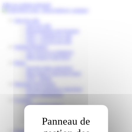
Panneau de gestion des cookies
Aller au contenu principal
Suivi de colis
Suivi de colis
Reprogrammer une livraison
FAQ – J’attends un colis
FAQ – J’ai reçu un colis
Solution Business
Nos services e-commerce
Mon espace Colis Privé
Relais
Devenir relais colis Privé
Mon espace Colis Privé Store
FAQ – Relais
Partenaire de livraison
Devenir partenaire Colis Privé
Espace distributeurs
À propos
Qui sommes-nous ?
Travailler pour Colis Privé
Nos engagements RSE
Nos actualités
Français