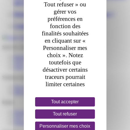
que faire ?
Tout refuser » ou
gérer vos
Dois-je être présent(e) lors de la livraison ?
préférences en
fonction des
Comment retourner mon colis ?
finalités souhaitées
en cliquant sur «
Personnaliser mes
Suivi de colis
choix ». Notez
Reprogrammer une livraison
toutefois que
FAQ – J’attends un colis
FAQ – J’ai reçu un colis
désactiver certains
traceurs pourrait
Solution business
limiter certaines
Nos services e-commerce
fonctionnalités du
Mon espace Colis Privé
site. Pour en savoir
Tout accepter
Relais
plus, consultez
notre
politique de
Devenir partenaire Colis Privé
Tout refuser
FAQ – partenaire de livraison
cookie
et notre
Espace distributeurs
Personnaliser mes choix
politique de