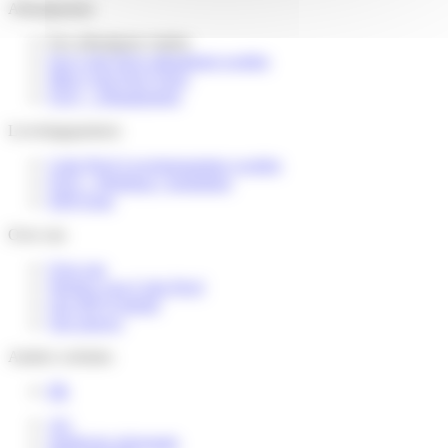
Afhaalpunten
Een afhaalpunt vinden
Een Colis Privé afhaalpunt worden
Mijn Colis Privé Store
FAQ – Afhaalpunten
Leveringspartners
Colis Privé Leveringspartner worden
FAQ – Webshop / logistieker
DSP Zone
Over ons
Over ons
Werken voor Colis Privé
Ons MVO-beleid
Ons nieuws
Andere websites
FR
AG
Juridische informatie