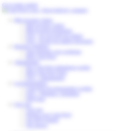
Cookies beheer paneel
Go to main content
Mijn levering volgen
Mijn levering volgen
Mijn levering herplannen
FAQ – Ik verwacht een pakket
FAQ – Ik heb een pakket ontvangen
Business Solutions
Onze diensten voor webshops
Mijn Colis Privé
Afhaalpunten
Een Colis Privé afhaalpunt worden
Mijn Colis Privé Store
FAQ – Afhaalpunten
Leveringspartners
Colis Privé leveringspartner worden
FAQ – Webshop / logistieker
DSP Zone
Over ons
Over ons
Werken voor Colis Privé
Ons MVO-beleid
Ons nieuws