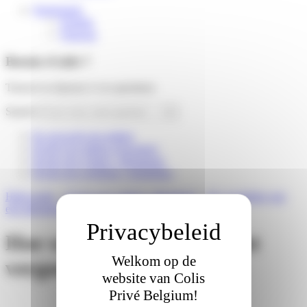
Nederlands
English
Français
Besoin d'aide ?
Trouver la réponse à vos questions
Search
Ik verwacht een pakket
Ik heb een pakket ontvangen
Ik ben een winkel / afhaalpunt
Ik ben een webshop / logistieker
Hulp nodig
»
Ik ben een winkel / afhaalpunt
»
De voordelen van
een afhaalpunt
»
Hoe word je als afhaalpunt vergoed?
Hoe word je als afhaalpunt
Welkom op de
vergoed?
website van Colis
Privé Belgium!