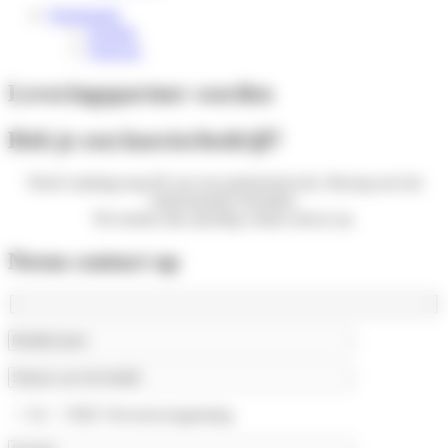
Nederlands
English
Français
Leveringspartner worden
Heb je een koerierbedrijf?
Word vandaag nog lid van ons partnernetwerk. Bezorg ons het
onderstaande formulier.
We nemen dan spoedig contact met je op.
Neem contact op
JA
NEE
Vervoersvergunning