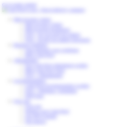
Cookies beheer paneel
Go to main content
Mijn levering volgen
Mijn levering volgen
Mijn levering herplannen
FAQ – Ik verwacht een pakket
FAQ – Ik heb een pakket ontvangen
Business Solutions
Onze diensten voor webshops
Mijn Colis Privé
Afhaalpunten
Een Colis Privé afhaalpunt worden
Mijn Colis Privé Store
FAQ – Afhaalpunten
Leveringspartners
Colis Privé leveringspartner worden
FAQ – Webshop / logistieker
DSP Zone
Over ons
Over ons
Werken voor Colis Privé
Ons MVO-beleid
Ons nieuws