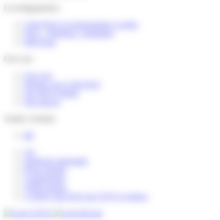
Leveringspartners
Colis Privé Leveringspartner worden
FAQ – Webshop / logistieker
DSP Zone
Over ons
Over ons
Werken voor Colis Privé
Ons MVO-beleid
Ons nieuws
Andere websites
FR
AG
Juridische informatie
Privacybeleid
Cookiebeleid
ADR-normen
© 2026 Colis Privé par CEVA Logistics