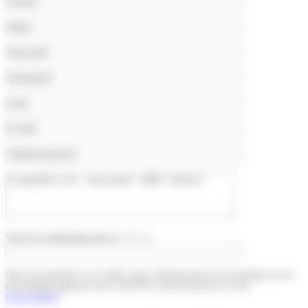
Voer de verificatiecode in = 5 + 1
Door dit formulier in te vullen, gaat u akkoord met de verwerking van uw
persoonlijke gegevens door Colis Privé zoals beschreven in het
privacybeleid
.