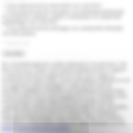
Ik ga akkoord met de nieuwsbrief van Colis Privé
Ik ga akkoord met het ontvangen van marketingcommunicatie
over producten, diensten, spellen, evenementen en commerciële
aanbiedingen van Colis Privé.
Ik ga akkoord met het ontvangen van commerciële informatie
van onze partners.
* Verplicht veld
De verzamelde gegevens worden elektronisch verwerkt door Colis
Privé om op uw contact- en/of samenwerkingsverzoek te reageren.
U hebt het recht om uw gegevens in te zien, op te vragen, te
rectificeren en te laten wissen, om de verwerking te beperken en om
uw gegevens te laten overdragen. U hebt ook het recht om
specifieke richtlijnen te definiëren met betrekking tot het bewaren,
wissen en delen van uw persoonsgegevens na uw overlijden. Deze
rechten kunnen worden uitgeoefend door te mailen naar het
volgende adres: donnees-personnelles@colisprive.com. Bovendien
hebt u het recht om een klacht in te dienen bij de Commission
Nationale de l'Informatique et des Libertés, 3 Place de Fontenoy,
TSA 80715, 75334 PARIS CEDEX 07. Meer informatie over het
beheer van uw gegevens en rechten