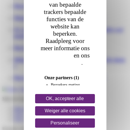
van bepaalde
Hoe kan ik mijn pakket volgen?
trackers bepaalde
Moet ik aanwezig zijn bij de levering?
functies van de
website kan
Ze vragen mij om aanvullende informatie wat
beperken.
moet ik doen ?
Raadpleeg voor
Hoe laat ontvang ik mijn pakket ?
meer informatie ons
cookiebeleid
en ons
Mijn pakket heeft vertraging wat moet ik doen
privacybeleid
.
?
Hoe kan ik mijn pakket retourneren ?
Onze partners
(1)
Bezoekers meting
OK, accepteer alle
Mijn levering volgen
Mijn levering herplannen
Weiger alle cookies
FAQ – Ik verwacht een pakket
FAQ – Ik heb een pakket ontvangen
Personaliseer
Business solutions