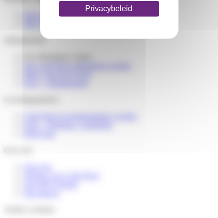
Privacybeleid
Onze diensten voor webshops
Mijn Colis Privé account
Afhaalpunten
Een afhaalpunt vinden
Een Colis Privé afhaalpunt worden
Mijn Colis Privé Store
FAQ – Afhaalpunten
Leveringspartners
Colis Privé Leveringspartner worden
FAQ – Webshop / logistieker
DSP Zone
Over ons
Over ons
Werken voor Colis Privé
Ons MVO-beleid
Ons nieuws
Andere websites