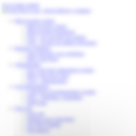
Cookies beheer paneel
Go to main content
Mijn levering volgen
Mijn levering volgen
Mijn levering herplannen
FAQ – Ik verwacht een pakket
FAQ – Ik heb een pakket ontvangen
Business Solutions
Onze diensten voor webshops
Mijn Colis Privé
Afhaalpunten
Een Colis Privé afhaalpunt worden
Mijn Colis Privé Store
FAQ – Afhaalpunten
Leveringspartners
Colis Privé leveringspartner worden
FAQ – Webshop / logistieker
DSP Zone
Over ons
Over ons
Werken voor Colis Privé
Ons MVO-beleid
Ons nieuws