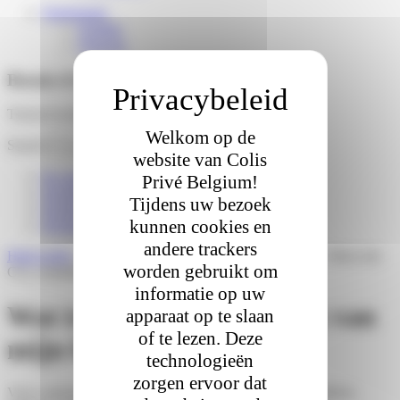
Nederlands
English
Français
Besoin d'aide ?
Trouver la réponse à vos questions
Welkom op de
Search
website van Colis
Ik verwacht een pakket
Privé Belgium!
Ik heb een pakket ontvangen
Tijdens uw bezoek
Ik ben een winkel / afhaalpunt
kunnen cookies en
Ik ben een webshop / logistieker
andere trackers
Hulp nodig
»
Ik verwacht een pakket
»
Duurzaamheid
»
Wat is de
worden gebruikt om
CO₂-voetafdruk van mijn bestelling?
informatie op uw
Wat is de CO₂-voetafdruk van
apparaat op te slaan
of te lezen. Deze
mijn bestelling?
technologieën
zorgen ervoor dat
Voor consumenten wordt het steeds belangrijker om inzicht te