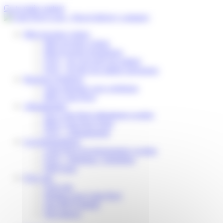
Cookies beheer paneel
Go to main content
Mijn levering volgen
Mijn levering volgen
Mijn levering herplannen
FAQ – Ik verwacht een pakket
FAQ – Ik heb een pakket ontvangen
Business Solutions
Onze diensten voor webshops
Mijn Colis Privé
Afhaalpunten
Een Colis Privé afhaalpunt worden
Mijn Colis Privé Store
FAQ – Afhaalpunten
Leveringspartners
Colis Privé leveringspartner worden
FAQ – Webshop / logistieker
DSP Zone
Over ons
Over ons
Werken voor Colis Privé
Ons MVO-beleid
Ons nieuws