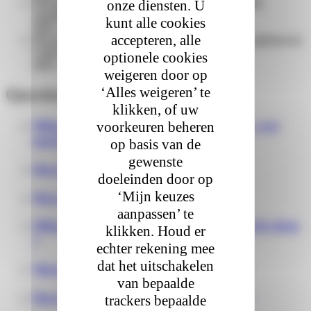
Percentage elektrische voertuigen en emissievrije
onze diensten. U
voertuigen actief binnen het wagenpark:
kunt alle cookies
2025 :
15,3 %
accepteren, alle
Percentage gebruikte hernieuwbare energie in gebouwen
Colis Privé:
optionele cookies
2025 :
100 %
weigeren door op
‘Alles weigeren’ te
Questions fréquentes
klikken, of uw
Mijn pakket is beschadigd bij levering, wat
voorkeuren beheren
moet ik doen?
op basis van de
gewenste
Hoe kan ik mijn pakket volgen?
doeleinden door op
‘Mijn keuzes
Hoe laat ontvang ik mijn pakket ?
aanpassen’ te
Mijn pakket heeft vertraging wat moet ik doen
klikken. Houd er
?
echter rekening mee
dat het uitschakelen
Moet ik aanwezig zijn bij de levering?
van bepaalde
Hoe kan ik mijn pakket retourneren ?
trackers bepaalde