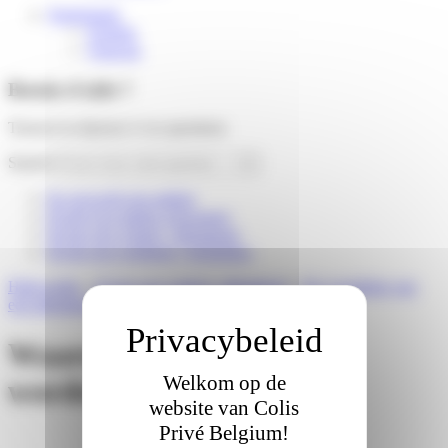
Nederlands
English
Français
Besoin d'aide ?
Trouver la réponse à vos questions
Search
Ik verwacht een pakket
Ik heb een pakket ontvangen
Ik ben een winkel / afhaalpunt
Ik ben een webshop / logistieker
Hulp nodig
»
Ik ben een winkel / afhaalpunt
»
De voordelen van
een afhaalpunt
»
Waarom een afhaalpunt worden?
Waarom een afhaalpunt
Welkom op de
worden?
website van Colis
Privé Belgium!