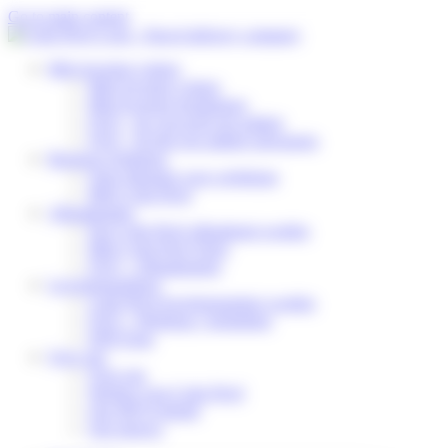
Cookies beheer paneel
Go to main content
Mijn levering volgen
Mijn levering volgen
Mijn levering herplannen
FAQ – Ik verwacht een pakket
FAQ – Ik heb een pakket ontvangen
Business Solutions
Onze diensten voor webshops
Mijn Colis Privé
Afhaalpunten
Een Colis Privé afhaalpunt worden
Mijn Colis Privé Store
FAQ – Afhaalpunten
Leveringspartners
Colis Privé leveringspartner worden
FAQ – Webshop / logistieker
DSP Zone
Over ons
Over ons
Werken voor Colis Privé
Ons MVO-beleid
Ons nieuws