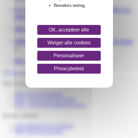
Bezoekers meting
Ze vragen mij om aanvullende informatie wat
moet ik doen ?
Hoe laat ontvang ik mijn pakket ?
OK, accepteer alle
Mijn pakket heeft vertraging wat moet ik doen
Weiger alle cookies
?
Personaliseer
Hoe kan ik mijn pakket retourneren ?
Privacybeleid
Mijn levering volgen
Mijn levering herplannen
FAQ – Ik verwacht een pakket
FAQ – Ik heb een pakket ontvangen
Business solutions
Onze diensten voor webshops
Mijn Colis Privé account