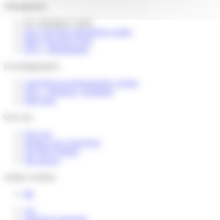
Afhaalpunten
Een afhaalpunt vinden
Een Colis Privé afhaalpunt worden
Mijn Colis Privé Store
FAQ – Afhaalpunten
Leveringspartners
Colis Privé Leveringspartner worden
FAQ – Webshop / logistieker
DSP Zone
Over ons
Over ons
Werken voor Colis Privé
Ons MVO-beleid
Ons nieuws
Andere websites
FR
AG
Juridische informatie