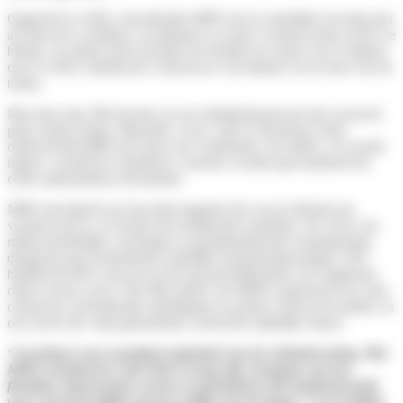
Opgericht in 2020, ontwikkelde MIPI zich in stedelijke levering met
als doel een wendbare, kwalitatieve en meer verantwoorde service te
bieden. In enkele jaren bereikte het bedrijf een omzet van 9 miljoen
euro in 2024, dankzij het vertrouwen van klanten en de inzet van de
teams.
Met meer dan 300 koeriers en een distributienetwerk dat vooral de
grote steden Parijs, Marseille, Lyon, Lille en Bordeaux dekt,
onderscheidt MIPI zich door een combinatie van milieu- en sociale
impact, waarbij de chauffeurs- koeriers worden gewaardeerd als
echte ambassadeurs bij klanten.
MIPI ontwikkelt een last-mile-logistiek die zowel efficiënt als
verantwoord is, en breekt met traditionele modellen. De vloot van
milieuvriendelijke voertuigen en geoptimaliseerde routeplanning
draagt bij aan koolstofarme stedelijke transportoplossingen. Het
bedrijf telt 40% vrouwen in het personeelsbestand, een ongekend
cijfer in deze sector. Het HR-model van MIPI is gebaseerd op vaste
contracten, doorlopende opleidingen en goede werkvoorwaarden, in
een sector die vaak gekenmerkt wordt door tijdelijke banen.
“Levering is een essentieel onderdeel van de winkelervaring. Met
MIPI versterkt de Colis Privé Group zijn vermogen om een
flexibele, betrouwbare service te garanderen die aandacht heeft
voor zowel het milieu als het welzijn van de teams,”
legt
Frédéric