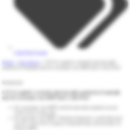
Colis Privé Group
Home
»
Ons nieuws
»
CEVA Logistics versterkt zijn last-mile-
aanbod in Frankrijk met de overname van MIPI door Colis Privé
Persbericht
CEVA Logistics versterkt zijn last-mile-aanbod in Frankrijk
met de overname van MIPI door Colis Privé
De overname van MIPI vult het last-mile-aanbod van de
Colis Privé Group aan.
De oprichter van MIPI, Yasmine Iamarene, wordt directeur
van de Colis Privé Group en behoudt haar uitvoerende rol
binnen MIPI.