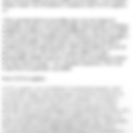
Obala, Senior Vice President E-commerce bij CEVA Logistics,
uit.
“Deze operatie biedt een geweldige kans om onze impact te
versnellen, terwijl we onze gezamenlijke sterke punten versterken:
nabijheid, kwaliteit en verantwoordelijkheid. Colis Privé en MIPI
werken samen aan hetzelfde project: aantonen dat het mogelijk is
om servicekwaliteit, sociaal respect en ecologische transitie te
combineren in last-mile transport. MIPI zal profiteren van de 30
jaar ervaring van Colis Privé, en samen blijven we deze
gezamenlijke ambitie nastreven. Ik ben trots om leiding te nemen
over deze nieuwe groep,”
aldus
Yasmine Iamarene, CEO van
Colis Privé en oprichter van MIPI.
Over CEVA Logistics
CEVA Logistics, een wereldleider in derdepartij-logistiek, biedt
wereldwijde supply chain-oplossingen om mensen, producten en
leveranciers wereldwijd met elkaar te verbinden. Gevestigd in
Marseille, biedt CEVA Logistics een breed scala aan op maat
gemaakte end-to-end-oplossingen in contractlogistiek en lucht-, zee-,
weg- en voertuigenvervoer. CEVA Logistics is aanwezig in 170
landen met bijna 110.000 medewerkers op meer dan 1.500 locaties.
Met een omzet van 18,3 miljard dollar in 2024 maakt CEVA
Logistics deel uit van de CMA CGM Group, een wereldspeler in