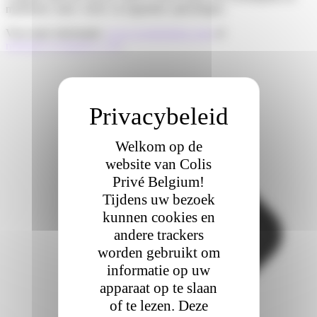
maritieme, land-, lucht- en logistieke oplossingen.
Voor meer informatie:
www.cevalogistics.com
of
media@cevalogistics.com
.
Welkom op de
website van Colis
Privé Belgium!
Tijdens uw bezoek
kunnen cookies en
andere trackers
worden gebruikt om
informatie op uw
apparaat op te slaan
of te lezen. Deze