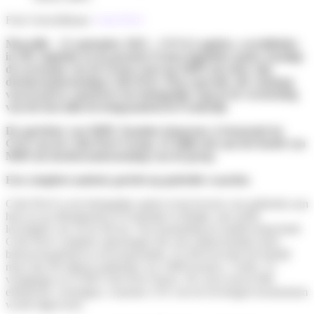
Foto’s beschikbaar:
Colis Privé
Marseille – 11 september 2025 – CEVA Logistics, wereldleider
in 3PL-logistiek en de grootste Franse logistieke speler, kondigt
de overname van de Franse start-up MIPI aan door zijn
dochteronderneming Colis Privé. Deze operatie, die vandaag
van kracht is, markeert een belangrijke stap in de versterking
van het last-mile-leveringsaanbod in Frankrijk.
De oprichter van MIPI, Yasmine Iamarene, is benoemd tot
CEO van de Colis Privé Group. Ze blijft ook aan het hoofd van
MIPI als dochteronderneming van de groep.
Een compleet aanbod, gericht op gedeelde waarden
Colis Privé is een belangrijke speler in het leveren van pakketten aan
huis en op afhaalpunten in Frankrijk en België, met snelle
levertijden van 24 tot 48 uur. Van inzameling tot eindlevering biedt
Colis Privé complete oplossingen die zich onderscheiden door
betrouwbaarheid en serviceprestaties. In 2024 leverde het bedrijf
meer dan 90 miljoen pakketten via 3.800 koeriers, 5 hubs, 51
vestigingen en 9.500 Colis Privé Stores. De vloot omvat 400
elektrische voertuigen, waarmee 21% van de leveringen koolstofarm
wordt uitgevoerd.