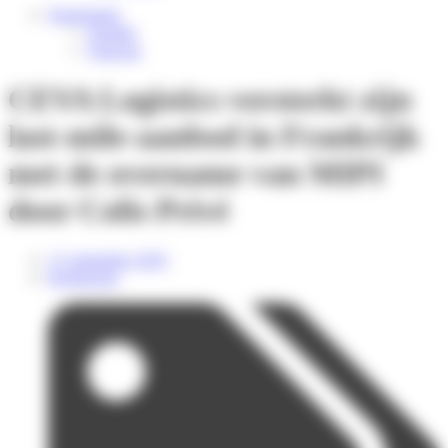
Nederlands
English
Français
CEVA Logistics versterkt zijn
last-mile-aanbod in Frankrijk
met de overname van MIPI
door Colis Privé
17 september 2025
Persbericht