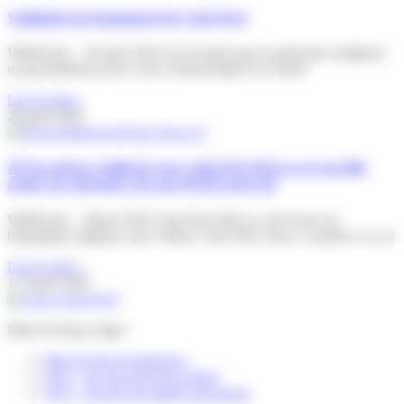
Veiligheid als fundament bij Colis Privé
Willebroek – 28 april 2026 Op 28 april staat wereldwijd veiligheid
en gezondheid op het werk centraal tijdens de World
Lire la suite »
28 april 2026
🎉 Een nieuwe mijlpaal voor Colis Privé BeLux en een blik
achter de schermen van ons PUDO-netwerk
Willebroek – Maart 2026 Colis Privé BeLux viert trots een
belangrijke mijlpaal: onze 500ste Colis Privé Store, waardoor we nu
Lire la suite »
17 maart 2026
Mijn levering volgen
Mijn levering herplannen
FAQ – Ik verwacht een pakket
FAQ – Ik heb een pakket ontvangen