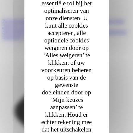
essentiële rol bij het
optimaliseren van
onze diensten. U
Prev
Précédent
Colis Privé breidt zijn activiteiten uit met een eigen
kunt alle cookies
netwerk van afhaalpunten in België en Luxemburg
Suivant
Singles’ Day, Black Friday en Cyber Monday: strategische
accepteren, alle
momenten voor webshops.
optionele cookies
weigeren door op
‘Alles weigeren’ te
klikken, of uw
voorkeuren beheren
op basis van de
gewenste
doeleinden door op
‘Mijn keuzes
aanpassen’ te
klikken. Houd er
echter rekening mee
dat het uitschakelen