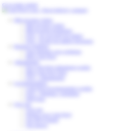
Cookies beheer paneel
Go to main content
Mijn levering volgen
Mijn levering volgen
Mijn levering herplannen
FAQ – Ik verwacht een pakket
FAQ – Ik heb een pakket ontvangen
Business Solutions
Onze diensten voor webshops
Mijn Colis Privé
Afhaalpunten
Een Colis Privé afhaalpunt worden
Mijn Colis Privé Store
FAQ – Afhaalpunten
Leveringspartners
Colis Privé leveringspartner worden
FAQ – Webshop / logistieker
DSP Zone
Over ons
Over ons
Werken voor Colis Privé
Ons MVO-beleid
Ons nieuws