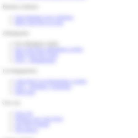
Business solutions
Onze diensten voor webshops
Mijn Colis Privé account
Afhaalpunten
Een afhaalpunt vinden
Een Colis Privé afhaalpunt worden
Mijn Colis Privé Store
FAQ – Afhaalpunten
Leveringspartners
Colis Privé Leveringspartner worden
FAQ – Webshop / logistieker
DSP Zone
Over ons
Over ons
Werken voor Colis Privé
Ons MVO-beleid
Ons nieuws