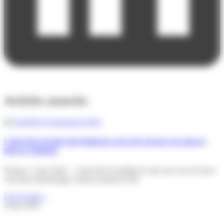
Articles associés
Colis Privé breidt zijn Belgische netwerk uit met een nieuwe
hub in Wallonië
Namen, 2 juni 2026 – Colis Privé kondigt de start aan van de bouw
van haar toekomstige sorteercentrum in het
Lire la suite »
4 juni 2026