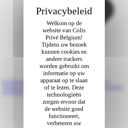
Welkom op de
website van Colis
Privé Belgium!
Tijdens uw bezoek
kunnen cookies en
andere trackers
worden gebruikt om
informatie op uw
apparaat op te slaan
Prev
Précédent
Colis Privé verhuist naar de Mirabeau Tower
of te lezen. Deze
Suivant
Colis Privé breidt zijn activiteiten uit met een eigen netwerk
van afhaalpunten in België en Luxemburg
technologieën
zorgen ervoor dat
de website goed
functioneert,
verbeteren uw