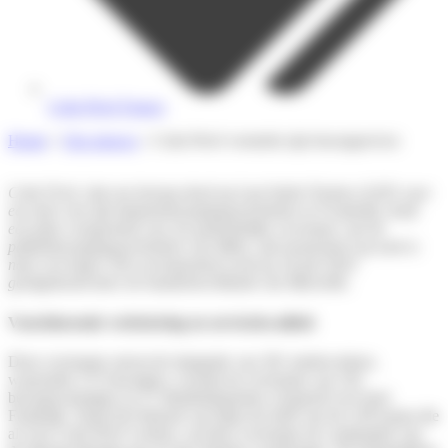
Colis Privé France
Home
»
Ons nieuws
»
Colis Privé versterkt zijn bezorgservice
Colis Privé, dat een beroep deed op Last Smile Partner (LSP) voor
een deel van zijn klantenbezorgingsactiviteiten in Frankrijk, heeft
een plan voorgesteld voor de gedeeltelijke overname van de
pakketbezorgingsactiviteiten van Milee, dat momenteel op zoek is
naar een koper. Dit overnamebod werd op 26 juli 2024
goedgekeurd door de handelsrechtbank van Marseille.
Voortdurende verbetering en servicekwaliteit
Deze overname omvat de integratie van 301 medewerkers,
waaronder 272 bezorgers, evenals de overname van 162
bezorgvoertuigen en 27 distributiepunten verspreid over heel
Frankrijk. Naast het behoud van bijna de helft van de LSP-teams die
al voor Colis Privé werken, zal deze overname de continuïteit van