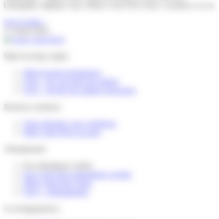
belangrijke mijlpaal: onze 500ste Colis Privé Store, waardoor we nu
Lire la suite »
17 maart 2026
Mijn levering volgen
Mijn levering herplannen
FAQ – Ik verwacht een pakket
FAQ – Ik heb een pakket ontvangen
Business solutions
Onze diensten voor webshops
Mijn Colis Privé account
Afhaalpunten
Een afhaalpunt vinden
Een Colis Privé afhaalpunt worden
Mijn Colis Privé Store
FAQ – Afhaalpunten
Leveringspartners