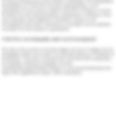
de dienstverlening aan al onze klanten waarborgen. De belangrijkste
doelstelling van Colis Privé met deze internalisering, via de
oprichting van onze nieuwe entiteit Colis Privé Livraison, is om de
kwaliteit van onze dienstverlening voortdurend te verbeteren. Door
onze nationale aanwezigheid te versterken, kunnen we de
leveringsprocessen beter controleren en opvolgen om een optimale
ervaring voor onze klanten te garanderen.
Colis Privé, een belangrijke speler op de bezorgmarkt
We zijn er trots op dat we de kans krijgen om ons te vestigen als een
belangrijke speler op de markt voor last-mile delivery in Frankrijk en
de Benelux. Vóór deze overname had Colis Privé 650 werknemers
in Frankrijk. Dankzij de integratie van deze
chauffeursbezorgactiviteiten hebben we ons personeelsbestand met
bijna 50% uitgebreid tot bijna 1.000 werknemers.