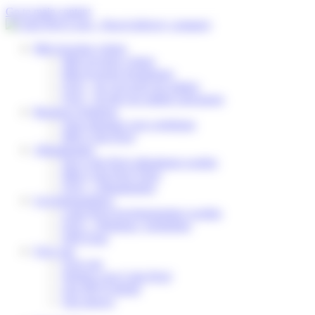
Cookies beheer paneel
Go to main content
Mijn levering volgen
Mijn levering volgen
Mijn levering herplannen
FAQ – Ik verwacht een pakket
FAQ – Ik heb een pakket ontvangen
Business Solutions
Onze diensten voor webshops
Mijn Colis Privé
Afhaalpunten
Een Colis Privé afhaalpunt worden
Mijn Colis Privé Store
FAQ – Afhaalpunten
Leveringspartners
Colis Privé leveringspartner worden
FAQ – Webshop / logistieker
DSP Zone
Over ons
Over ons
Werken voor Colis Privé
Ons MVO-beleid
Ons nieuws