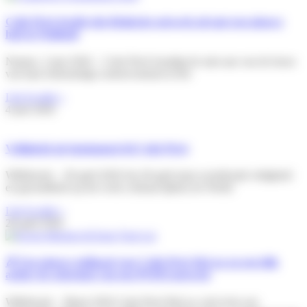
Colis Privé breidt zijn Belgische netwerk uit met een nieuwe
hub in Wallonië
Namen, 2 juni 2026 – Colis Privé kondigt de start aan van de bouw
van haar toekomstige sorteercentrum in het
Lire la suite »
4 juni 2026
Veiligheid als fundament bij Colis Privé
Willebroek – 28 april 2026 Op 28 april staat wereldwijd veiligheid
en gezondheid op het werk centraal tijdens de World
Lire la suite »
28 april 2026
🎉 Een nieuwe mijlpaal voor Colis Privé BeLux en een blik
achter de schermen van ons PUDO-netwerk
Willebroek – Maart 2026 Colis Privé BeLux viert trots een