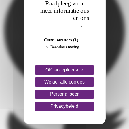
Raadpleeg voor
meer informatie ons
cookiebeleid
en ons
privacybeleid
.
Onze partners
(1)
Bezoekers meting
OK, accepteer alle
Weiger alle cookies
Personaliseer
Privacybeleid