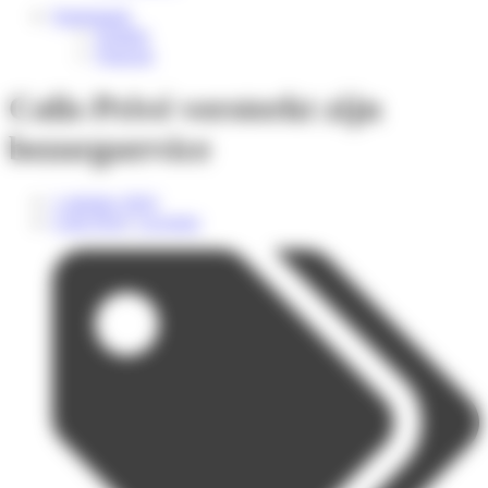
Nederlands
English
Français
Colis Privé versterkt zijn
bezorgservice
1 oktober 2024
Colis Privé
,
Levering