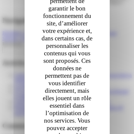
permettent de
réclamation ». Vous obtiendrez une réponse sous 4
garantir le bon
jours ouvrables.
fonctionnement du
Navigation de l’article
site, d’améliorer
votre expérience et,
Précédent :
4.3. Le contenu de mon colis ne me convient pas
dans certains cas, de
Suivant :
4.1. Mon colis est endommagé
Recherche
personnaliser les
Recherche
contenus qui vous
sont proposés. Ces
Articles récents
données ne
permettent pas de
Colis Privé renforce son réseau belge avec un nouveau hub en
Wallonie
vous identifier
La sécurité comme fondement chez Colis Privé
directement, mais
🎉 Un Nouveau Jalon pour Colis Privé BeLux Et un Regard
à l’Intérieur de Notre Réseau PUDO
elles jouent un rôle
Colis Privé présent au Webwinkel Vakdagen 2026
essentiel dans
Pourquoi la livraison du dernier kilomètre est un enjeu clé
l’optimisation de
pour les e-commerçants ?
nos services. Vous
Commentaires récents
pouvez accepter