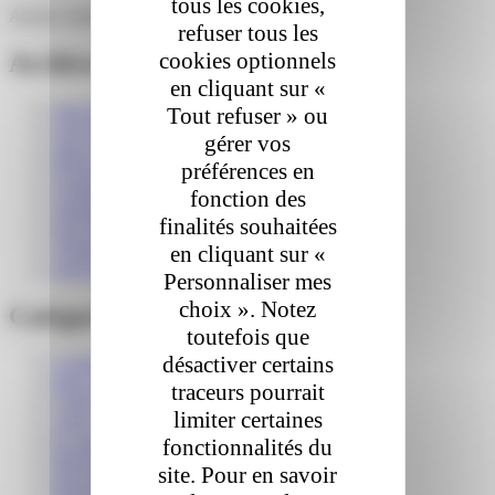
tous les cookies,
Aucun commentaire à afficher.
refuser tous les
cookies optionnels
Archives
en cliquant sur «
juin 2026
Tout refuser » ou
avril 2026
gérer vos
mars 2026
préférences en
février 2026
octobre 2025
fonction des
septembre 2025
finalités souhaitées
mai 2025
octobre 2024
en cliquant sur «
avril 2024
Personnaliser mes
choix ». Notez
Catégories
toutefois que
désactiver certains
Communiqué de presse
Hors catégorie
traceurs pourrait
Colis Privé
limiter certaines
Actus
E-commerce
fonctionnalités du
Développement durable
site. Pour en savoir
Innovation