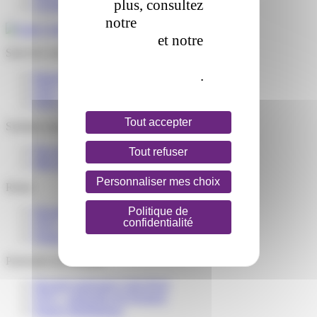
plus, consultez
Livraison
notre
politique de
cookie
et notre
Suivi de colis
politique de
confidentialité
.
Reprogrammer une livraison
FAQ – J’attends un colis
FAQ – J’ai reçu un colis
Nos partenaires
(1)
Tout accepter
Solution business
Cookies de
performance
Nos services e-commerce
Tout refuser
Mon espace Colis Privé
Personnaliser mes choix
Relais
Politique de
Devenir partenaire Colis Privé
confidentialité
FAQ – partenaire de livraison
Espace distributeurs
Partenaire de livraison
Devenir partenaire Colis Privé
FAQ – partenaire de livraison
Espace distributeurs