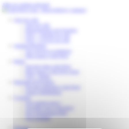
Panneau de gestion des cookies
Aller au contenu principal
Suivi de colis
Suivi de colis
Reprogrammer une livraison
FAQ – J’attends un colis
FAQ – J’ai reçu un colis
Solution Business
Nos services e-commerce
Mon espace Colis Privé
Relais
Devenir relais colis Privé
Mon espace Colis Privé Store
FAQ – Relais
Partenaire de livraison
Devenir partenaire Colis Privé
Espace distributeurs
À propos
Qui sommes-nous ?
Travailler pour Colis Privé
Nos engagements RSE
Nos actualités
Français