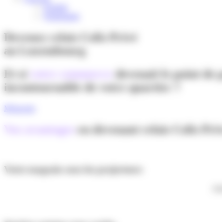
English
Nederlands
Devenez relais Colis Privé
au Luxembourg
Et si
votre commerce
devenait le point de 
incontournable de votre quartier ?
M'inscrire
Vos avantages
en devenant relais Colis Priv
Votre magasin sous les projecteurs
Att