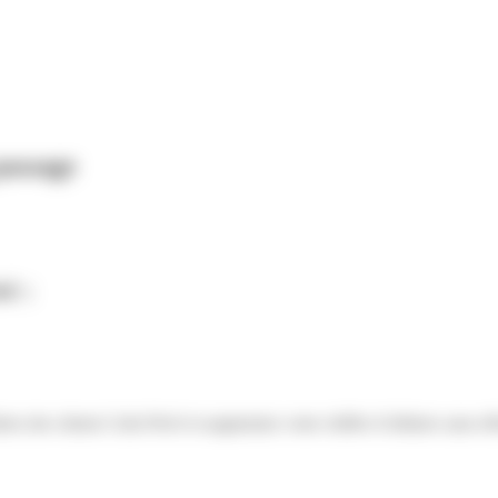
passage
é :
irez des clients Colis Privé et augmentez votre chiffre d’affaires sans eff