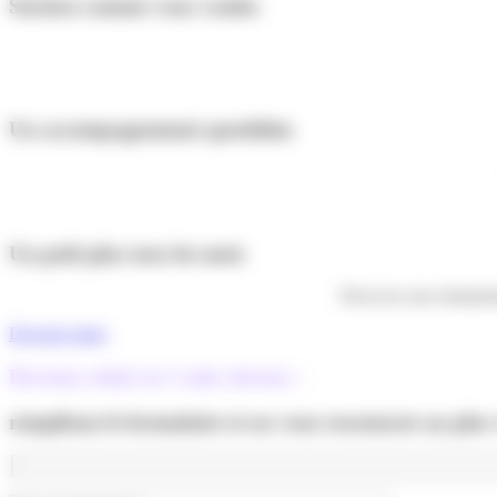
Stockez comme vous voulez
Un accompagnement quotidien
Un petit plus tous les mois
Percevez une rémunérat
Devenir relais
Devenez relais en 5 min chrono :
remplissez le formulaire et on vous recontacte au plus v