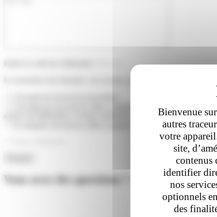
Entrez le code de vérification = 5 + 1
En soumettant cette demande, vous acceptez
notre politique de confidentialité
J’accepte de recevoir la newsletter.
J’accepte de recevoir les offres commerciales du groupe Colis privé
Bienvenue sur 
actions de fidélisation, et toutes opérations promotionnelles.
autres traceu
Je souhaite recevoir les offres commerciales de nos partenaires.
votre apparei
* Champs obligatoires
site, d’amé
contenus 
identifier di
Vous avez des questions ?
On y répond.
nos service
optionnels en
des finali