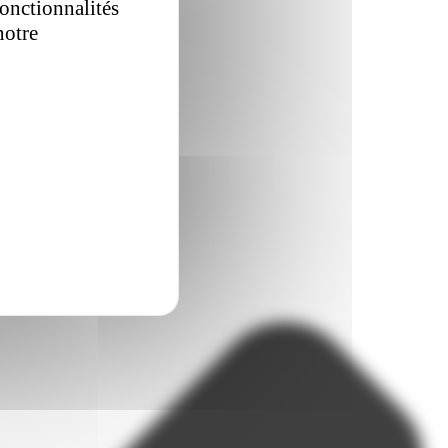
fonctionnalités
notre
politique