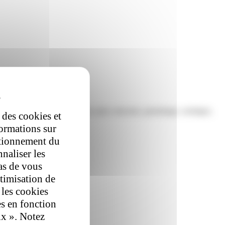
aire de messages publicitaires, jeux concours, parrainage, sondages,
 des cookies et
formations sur
ctionnement du
nnaliser les
as de vous
ptimisation de
 les cookies
es en fonction
ix ». Notez