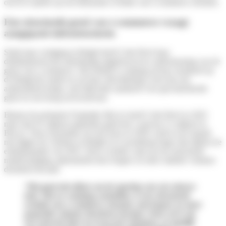
om in te spelen op een duurzame evolutie van e‑commerce stromen.
Een structurele groei van e‑commerce vraagt
aangepaste infrastructuren
Sinds haar vestiging in België heeft Colis Privé haar
distributienetwerk stelselmatig uitgebouwd ter ondersteuning van de
groei van e‑commerce. Het bedrijf is vandaag stevig verankerd op
de Belgische markt en zet haar ontwikkeling voort aan een
aanhoudend tempo, met blijvende aandacht voor gecontroleerde
groei en een hoog serviceniveau.
Binnen de perimeter Frankrijk–BeLux heeft Colis Privé in 2025
meer dan 91 miljoen pakketten geleverd, waarvan 21 miljoen in
BeLux. Deze dynamiek zet zich door in 2026: reeds in de maand
mei liggen de volumes in België en Luxemburg hoger dan tijdens de
eindejaarspiek van 2025. Deze evolutie wijst op een structurele
marktwijziging, gekenmerkt door hogere en meer stabiele volumes
doorheen het jaar.
“Het gaat niet alleen om de opening van een nieuwe
hub. Wat we vandaag vaststellen, is een structurele
evolutie van e‑commerce stromen, met hogere en meer
gespreide volumes doorheen het jaar. Onze rol is om
ons netwerk daar nu al op af te stemmen, en tegelijk