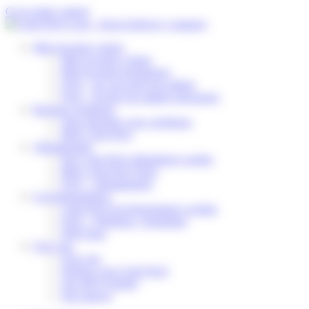
Cookies beheer paneel
Go to main content
Mijn levering volgen
Mijn levering volgen
Mijn levering herplannen
FAQ – Ik verwacht een pakket
FAQ – Ik heb een pakket ontvangen
Business Solutions
Onze diensten voor webshops
Mijn Colis Privé
Afhaalpunten
Een Colis Privé afhaalpunt worden
Mijn Colis Privé Store
FAQ – Afhaalpunten
Leveringspartners
Colis Privé leveringspartner worden
FAQ – Webshop / logistieker
DSP Zone
Over ons
Over ons
Werken voor Colis Privé
Ons MVO-beleid
Ons nieuws