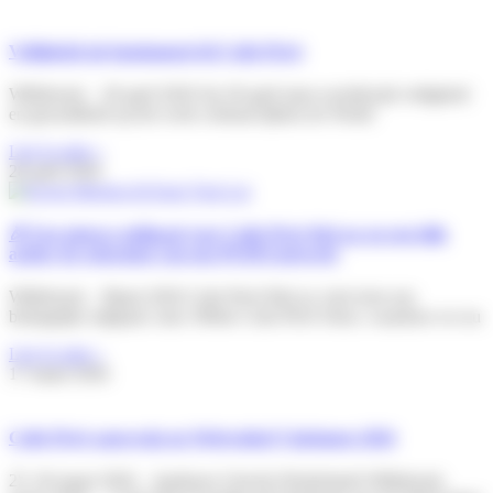
Veiligheid als fundament bij Colis Privé
Willebroek – 28 april 2026 Op 28 april staat wereldwijd veiligheid
en gezondheid op het werk centraal tijdens de World
Lire la suite »
28 april 2026
🎉 Een nieuwe mijlpaal voor Colis Privé BeLux en een blik
achter de schermen van ons PUDO-netwerk
Willebroek – Maart 2026 Colis Privé BeLux viert trots een
belangrijke mijlpaal: onze 500ste Colis Privé Store, waardoor we nu
Lire la suite »
17 maart 2026
Colis Privé aanwezig op Webwinkel Vakdagen 2026
25–26 maart 2026 – Jaarbeurs Utrecht (Nederland) Willebroek,