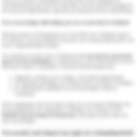
activiteitsniveau dat zowel de relevantie van het model bevestigt als
de nood aan bijkomende capaciteit op nationaal niveau onderstreept.
Een evenwichtige uitbreiding met een tweede hub in Wallonië
Met het project in Fernelmont zet Colis Privé een volgende stap in
de uitbouw van haar Belgisch netwerk, dat voortaan gebaseerd is op
twee complementaire locaties.
De opening van deze hub in Wallonië heeft
als doel de structurele
groei van de activiteiten
te ondersteunen en de robuustheid van het
netwerk verder te versterken. Concreet zal dit toelaten om:
stijgende volumes op te vangen, ook buiten piekperiodes,
de regionale spreiding van stromen beter in balans te brengen,
de operationele stabiliteit en servicekwaliteit verder te
versterken.
Deze organisatie met twee hubs zorgt voor een betere dekking van
het grondgebied, een optimalere verdeling van volumes en het
behoud van een hoog serviceniveau
, met name op het vlak van
late cut‑off tijden.
Een project met impact op regio en werkgelegenheid