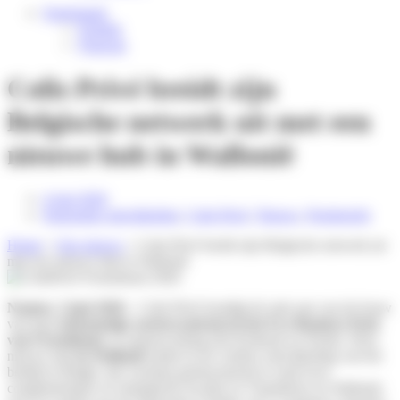
Nederlands
English
Français
Colis Privé breidt zijn
Belgische netwerk uit met een
nieuwe hub in Wallonië
4 juni 2026
Duurzame ontwikkeling
,
Colis Privé
,
Nieuws
,
Persbericht
Home
»
Ons nieuws
»
Colis Privé breidt zijn Belgische netwerk uit
met een nieuwe hub in Wallonië
Namen, 2 juni 2026 –
Colis Privé kondigt de start aan van de bouw
van haar
toekomstige sorteercentrum in het Eco Business Park
van Fernelmont
, in samenwerking met Kolmont en Nestin. Deze
nieuwe hub
in Wallonië
kadert in de verdere ontwikkeling van het
bedrijf in België, dat voortaan gestructureerd is rond twee
complementaire en strategische locaties in Vlaanderen en Wallonië,