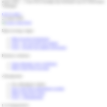
maart 2026 — Colis Privé kondigt zijn deelname aan de Webwinkel
Vakdagen
Lire la suite »
11 maart 2026
Mijn levering volgen
Mijn levering herplannen
FAQ – Ik verwacht een pakket
FAQ – Ik heb een pakket ontvangen
Business solutions
Onze diensten voor webshops
Mijn Colis Privé account
Afhaalpunten
Een afhaalpunt vinden
Een Colis Privé afhaalpunt worden
Mijn Colis Privé Store
FAQ – Afhaalpunten
Leveringspartners