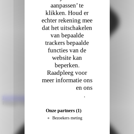
aanpassen’ te
klikken. Houd er
echter rekening mee
dat het uitschakelen
van bepaalde
trackers bepaalde
functies van de
website kan
beperken.
Raadpleeg voor
meer informatie ons
cookiebeleid
en ons
privacybeleid
.
Prev
Précédent
Veiligheid als fundament bij Colis Privé
Partager l'article
Onze partners
(1)
Bezoekers meting