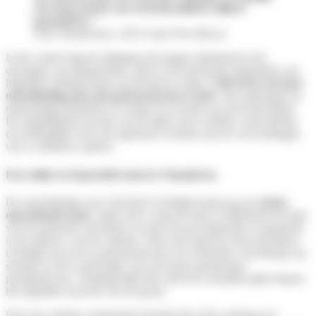
een hoog niveau van servicekwaliteit te blijven
garanderen.”
Peter Henderickx, CEO Colis Privé BeLux
In die context ligt de uitdaging niet langer uitsluitend in het
opvangen van piekperiodes, maar in het duurzaam afstemmen van
logistieke infrastructuren op dit nieuwe ritme.
Colis Privé zet haar
ontwikkeling dan ook gestructureerd verder
, met anticipatie op
toekomstige behoeften en zonder in te boeten op servicekwaliteit.
De mogelijkheid om late cut‑off tijden aan te bieden vormt hierbij
een belangrijke troef om tegemoet te komen aan de verwachtingen
van e‑commerce spelers.
Een solide en beproefde basis in Vlaanderen
De ontwikkeling van Colis Privé in België steunt op een
sterke
operationele basis
. Sinds 2021 vormt de hub in Willebroek het hart
van de nationale activiteiten en heeft zij een bepalende rol gespeeld
in de uitbouw van de volumes. Deze site heeft de eerste groeifases
in België succesvol ondersteund door een efficiënte verwerking van
stromen en het waarborgen van een hoog operationeel
prestatieniveau. Vandaag blijft deze hub een essentiële pijler binnen
het logistieke netwerk van de groep.
Door de continue volumegroei bereikt deze hub vandaag een