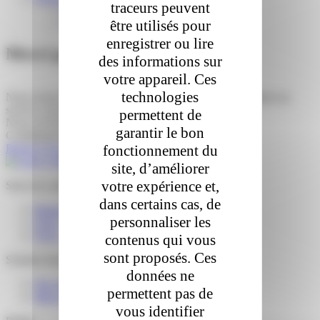
traceurs peuvent
English
être utilisés pour
Nederlands
enregistrer ou lire
Merci pour votre canditature
des informations sur
votre appareil. Ces
technologies
Nous avons bien reçu votre demande que nous transmettons au
service concerné.
permettent de
Nous reviendrons vers vous dans les meilleurs délais.
garantir le bon
Cordialement.
fonctionnement du
Retour à l'accueil
site, d’améliorer
votre expérience et,
Suivi de colis
dans certains cas, de
Reprogrammer une livraison
personnaliser les
FAQ – J’attends un colis
FAQ – J’ai reçu un colis
contenus qui vous
sont proposés. Ces
Solution business
données ne
Nos services e-commerce
permettent pas de
Mon espace Colis Privé
vous identifier