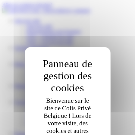
Panneau de gestion des cookies
Aller au contenu principal
Suivi de colis
Suivi de colis
Reprogrammer une livraison
FAQ – J’attends un colis
FAQ – J’ai reçu un colis
Solution Business
Nos services e-commerce
Mon espace Colis Privé
Relais
Devenir relais colis Privé
Mon espace Colis Privé Store
FAQ – Relais
Partenaire de livraison
Devenir partenaire Colis Privé
Espace distributeurs
Bienvenue sur le
À propos
site de Colis Privé
Qui sommes-nous ?
Travailler pour Colis Privé
Belgique ! Lors de
Nos engagements RSE
votre visite, des
Nos actualités
cookies et autres
Français